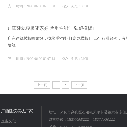
时间：2020-06-06 09:17:30
浏览：3359
广西建筑模板哪家好-承重性能佳[弘狮模板]
广东建筑模板哪家好，找承重性能佳[嘉龙模板]，15年行业经验，有着
建筑···
时间：2020-06-06 09:07:18
浏览：3108
上一页
1
2
下一页
广西建筑模板厂家
地址：来宾市兴宾区石陵镇天平村委锦六村东侧
财富热线：18377568222 18377568222
企业文化
邮箱：476522630@qq.com