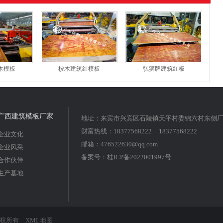
木模板
桉木建筑红模板
弘狮牌建筑红板
广西建筑模板厂家
地址：来宾市兴宾区石陵镇天平村委锦六村东侧
财富热线：18377568222 18377568222
企业文化
邮箱：476522630@qq.com
企业风采
备案号：
桂ICP备2022001997号
合作伙伴
生产基地
司 版权所有
XML地图