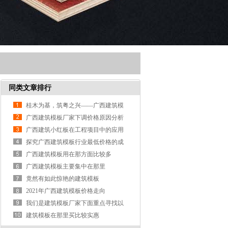
同类文章排行
桂木为基，筑粤之兴——广西建筑模
板深耕广东市场纪实
广西建筑模板厂家下调价格原因分析
广西建筑小红板在工程项目中的应用
探究广西建筑模板行业最低价格的成
因
广西建筑模板用在那方面比较多
广西建筑模板主要集中在那里
竟然有如此惊艳的建筑模板
2021年广西建筑模板价格走向
我们是建筑模板厂家下面重点寻找以
下人群
建筑模板在那里买比较实惠