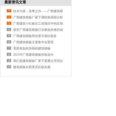
最新资讯文章
桂木为基，筑粤之兴——广西建筑模
板深耕广东市场纪实
广西建筑模板厂家下调价格原因分析
广西建筑小红板在工程项目中的应用
探究广西建筑模板行业最低价格的成
因
广西建筑模板用在那方面比较多
广西建筑模板主要集中在那里
竟然有如此惊艳的建筑模板
2021年广西建筑模板价格走向
我们是建筑模板厂家下面重点寻找以
下人群
建筑模板在那里买比较实惠