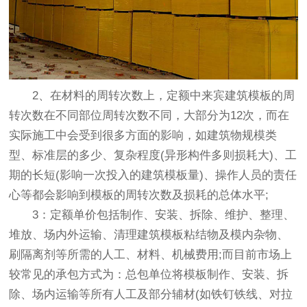
2、在材料的周转次数上，定额中
来宾建筑模板
的周
转次数在不同部位周转次数不同，大部分为12次，而在
实际施工中会受到很多方面的影响，如建筑物规模类
型、标准层的多少、复杂程度(异形构件多则损耗大)、工
期的长短(影响一次投入的建筑模板量)、操作人员的责任
心等都会影响到模板的周转次数及损耗的总体水平;
3：定额单价包括制作、安装、拆除、维护、整理、
堆放、场内外运输、清理建筑模板粘结物及模内杂物、
刷隔离剂等所需的人工、材料、机械费用;而目前市场上
较常见的承包方式为：总包单位将模板制作、安装、拆
除、场内运输等所有人工及部分辅材(如铁钉铁线、对拉